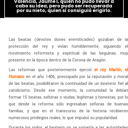
Valencia, Jaume I, quien no pudo llevar a
cabo su idea, pero pudo ser recuperada
por su nieto, quien sí consiguió erigirlo.
Las beatas (devotes dones eremiticades) gozaban de la
protección del rey y vivían humildemente, siguiendo el
movimiento reformista y espiritual de las beguinas, muy
presente en la época dentro de la Corona de Aragón.
Las reformas que posteriormente ejerció
el rey Martín, el
Humano
en el año 1406, preocipado por la reputación y mora
de las beatas, posibilitaron la continuidad de un beaterio fiel al
catolicismo. Desde ese momento, la comunidad la debían
formar 15 beatas, solteras o viudas, legítimas y honestas, por lo
que desde la reforma sólo ingresaban señoras de buenas
familias, y que en el transcurso de la historia recibieron
numerosos privilegios reales, lo que impulsó su popularidad.
Durante los siglos, el beaterio no se sometía a las autoridades