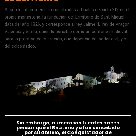
Según los documentos encontrados a finales del siglo XIX en el
propio monasterio, la fundación del Ermitorio de Sant Miquel
data del año 1326, y corresponde al rey Jaime II, rey de Aragón,
Valencia y Sicilia, quien lo concibió como un beaterio medieval
para la práctica de la oración, que dependía del poder civil, y no
del eclesiástico.
Sin embargo, numerosas fuentes hacen
pensar que el Beaterio ya fue concebido
por su abuelo, el Conquistador de