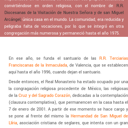
convirtiéndose en orden religiosa, con el nombre de
R.R.
Diocesanas de la Visitación de Nuestra Señora y de san Miguel
Arcángel,
única casa en el mundo. La comunidad, era reducida y
peligraba falta de vocaciones, por lo que se integró en otra
congregación más numerosa y permaneció hasta el año 1975.
En ese año, se funda el santuario de las
R.R. Terciaria
Franciscanas de la Inmaculada
, de Valencia, que se establecen
aquí hasta el año 1996, cuando dejan el santuario.
Desde entonces, el
Real Monasterio ha estado ocupado por un
la congragación religiosa
procedente de México, las religiosa
de la
Cruz y del Sagrado Corazón
, dedicadas a la contemplació
(clausura contemplativa), que permanencen en la casa hasta el
7 de enero de 2001. A
partir de ese momento se hace cargo 
se pone al frente del mismo la
Hermandad de San Miguel d
Llíria
, asociación cristiana de seglares, que intenta con un gran