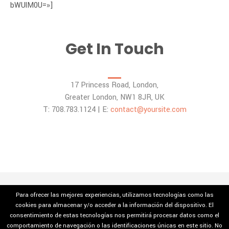
bWUlM0U=»]
Get In Touch
17 Princess Road, London,
Greater London,
NW1 8JR, UK
T: 708.783.1124 | E:
contact@yoursite.com
Para ofrecer las mejores experiencias, utilizamos tecnologías como las
cookies para almacenar y/o acceder a la información del dispositivo. El
consentimiento de estas tecnologías nos permitirá procesar datos como el
comportamiento de navegación o las identificaciones únicas en este sitio. No