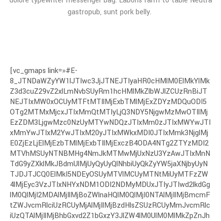
dolore typewriter messenger bag. Laboris farm-to-table Neutra
gastropub, sunt pork belly.
[vc_gmaps link=»#E-
8_JTNDaWZyYW1lJTIwc3JjJTNEJTIyaHR0cHMlM0ElMkYlMk
Z3d3cuZ29vZ2xlLmNvbSUyRm1hcHMlMkZlbWJlZCUzRnBiJT
NEJTIxMW0xOCUyMTFtMTIlMjExbTMlMjExZDYzMDQuODI5
OTg2MTMxMjcxJTIxMmQtMTIyLjQ3NDY5NjgwMzMwOTIlMj
EzZDM3LjgwMzc0NzUyMTYwNDQzJTIxMm0zJTIxMWYwJTI
xMmYwJTIxM2YwJTIxM20yJTIxMWkxMDI0JTIxMmk3NjglMj
E0ZjEzLjElMjEzbTMlMjExbTIlMjExczB4ODA4NTg2ZTYzMDI2
MTVhMSUyNTNBMHg4NmJkMTMwMjUxNzU3YzAwJTIxMnN
TdG9yZXklMkJBdmUlMjUyQyUyQlNhbiUyQkZyYW5jaXNjbyUyN
TJDJTJCQ0ElMkI5NDEyOSUyMTVlMCUyMTNtMiUyMTFzZW
4lMjEyc3VzJTIxNHYxNDM1ODI2NDMyMDUxJTIyJTIwd2lkdGg
lM0QlMjI2MDAlMjIlMjBoZWlnaHQlM0QlMjI0NTAlMjIlMjBmcmF
tZWJvcmRlciUzRCUyMjAlMjIlMjBzdHlsZSUzRCUyMmJvcmRlc
iUzQTAlMjIlMjBhbGxvd2Z1bGxzY3JlZW4lM0UlM0MlMkZpZnJh